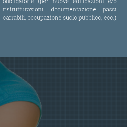
obbligatorie (per nuove edificazioni e/o
ristrutturazioni, documentazione passi
carrabili, occupazione suolo pubblico, ecc.)